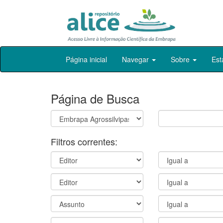
Skip
Página inicial
Navegar
Sobre
Est
navigation
Página de Busca
Filtros correntes: