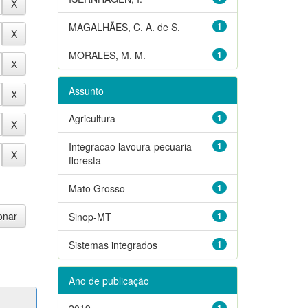
MAGALHÃES, C. A. de S.
1
MORALES, M. M.
1
Assunto
Agricultura
1
Integracao lavoura-pecuaria-
1
floresta
Mato Grosso
1
Sinop-MT
1
Sistemas integrados
1
Ano de publicação
2019
1