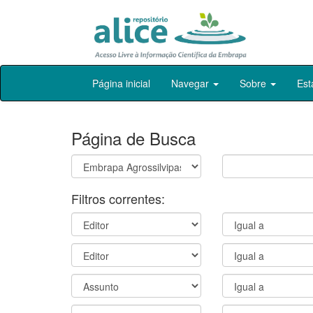
Skip
Página inicial
Navegar
Sobre
Est
navigation
Página de Busca
Filtros correntes: