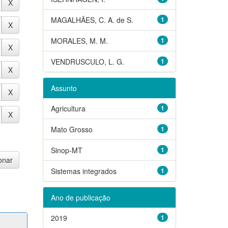
MAGALHÃES, C. A. de S.
1
MORALES, M. M.
1
VENDRUSCULO, L. G.
1
Assunto
Agricultura
1
Mato Grosso
1
Sinop-MT
1
Sistemas integrados
1
Ano de publicação
2019
1