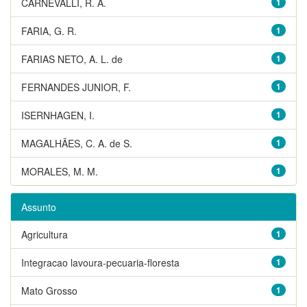
CARNEVALLI, R. A.
1
FARIA, G. R.
1
FARIAS NETO, A. L. de
1
FERNANDES JUNIOR, F.
1
ISERNHAGEN, I.
1
MAGALHÃES, C. A. de S.
1
MORALES, M. M.
1
Assunto
Agricultura
1
Integracao lavoura-pecuaria-floresta
1
Mato Grosso
1