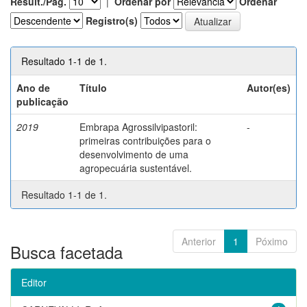
Result./Pág.
|
Ordenar por
Ordenar
Registro(s)
Resultado 1-1 de 1.
Ano de
Título
Autor(es)
publicação
2019
Embrapa Agrossilvipastoril:
-
primeiras contribuições para o
desenvolvimento de uma
agropecuária sustentável.
Resultado 1-1 de 1.
Anterior
1
Póximo
Busca facetada
Editor