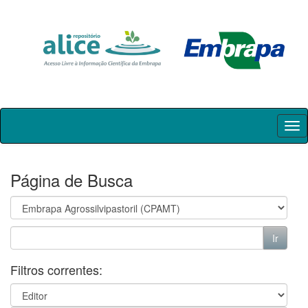
Skip
navigation
Página de Busca
Filtros correntes: