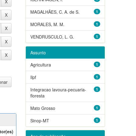
MAGALHÃES, C. A. de S.
1
MORALES, M. M.
1
VENDRUSCULO, L. G.
1
Assunto
Agricultura
1
Ilpf
1
Integracao lavoura-pecuaria-
1
floresta
Mato Grosso
1
Sinop-MT
1
tor(es)