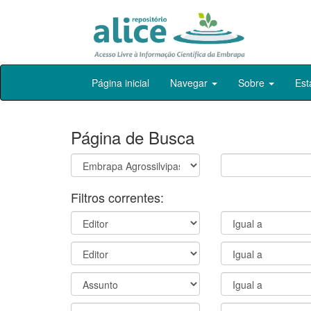
Skip
Página inicial
Navegar
Sobre
Est
navigation
Página de Busca
Filtros correntes: