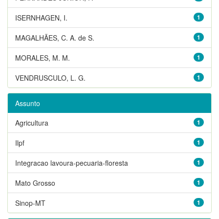
ISERNHAGEN, I.
1
MAGALHÃES, C. A. de S.
1
MORALES, M. M.
1
VENDRUSCULO, L. G.
1
Assunto
Agricultura
1
Ilpf
1
Integracao lavoura-pecuaria-floresta
1
Mato Grosso
1
Sinop-MT
1