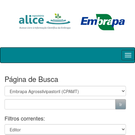
Skip
navigation
Página de Busca
Filtros correntes: