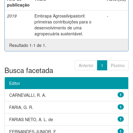
publicação
2019
Embrapa Agrossilvipastoril:
-
primeiras contribuições para o
desenvolvimento de uma
agropecuária sustentável.
Resultado 1-1 de 1.
Anterior
1
Póximo
Busca facetada
Editor
CARNEVALLI, R. A.
1
FARIA, G. R.
1
FARIAS NETO, A. L. de
1
FERNANDES JUNIOR, F.
1