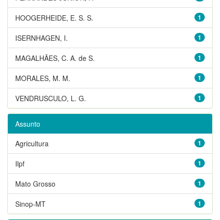
HOOGERHEIDE, E. S. S.
1
ISERNHAGEN, I.
1
MAGALHÃES, C. A. de S.
1
MORALES, M. M.
1
VENDRUSCULO, L. G.
1
Assunto
Agricultura
1
Ilpf
1
Mato Grosso
1
Sinop-MT
1