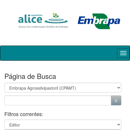
Skip
navigation
Página de Busca
Filtros correntes: