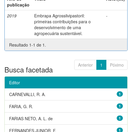
publicação
2019
Embrapa Agrossilvipastoril:
-
primeiras contribuições para o
desenvolvimento de uma
agropecuária sustentável.
Resultado 1-1 de 1.
Anterior
1
Póximo
Busca facetada
Editor
CARNEVALLI, R. A.
1
FARIA, G. R.
1
FARIAS NETO, A. L. de
1
FERNANDES JUNIOR, F.
1