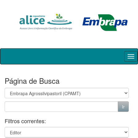
Skip
navigation
Página de Busca
Filtros correntes: