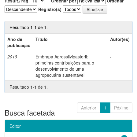
Result./Pág.
|
Ordenar por
Ordenar
Registro(s)
Resultado 1-1 de 1.
Ano de
Título
Autor(es)
publicação
2019
Embrapa Agrossilvipastoril:
-
primeiras contribuições para o
desenvolvimento de uma
agropecuária sustentável.
Resultado 1-1 de 1.
Anterior
1
Póximo
Busca facetada
Editor