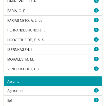
CARNEVALLI, R. A.
1
FARIA, G. R.
1
FARIAS NETO, A. L. de
1
FERNANDES JUNIOR, F.
1
HOOGERHEIDE, E. S. S.
1
ISERNHAGEN, I.
1
MORALES, M. M.
1
VENDRUSCULO, L. G.
1
Assunto
Agricultura
1
Ilpf
1