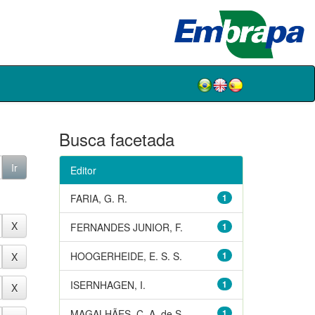
Busca facetada
Editor
FARIA, G. R.
1
FERNANDES JUNIOR, F.
1
HOOGERHEIDE, E. S. S.
1
ISERNHAGEN, I.
1
MAGALHÃES, C. A. de S.
1