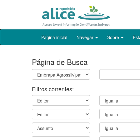
Skip
Página inicial
Navegar
Sobre
Est
navigation
Página de Busca
Filtros correntes: