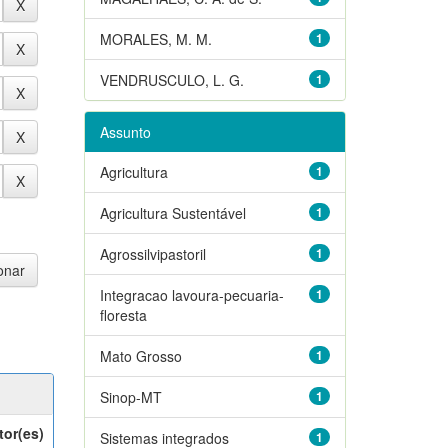
MORALES, M. M.
1
VENDRUSCULO, L. G.
1
Assunto
Agricultura
1
Agricultura Sustentável
1
Agrossilvipastoril
1
Integracao lavoura-pecuaria-
1
floresta
Mato Grosso
1
Sinop-MT
1
tor(es)
Sistemas integrados
1