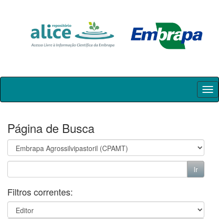
Skip
navigation
Página de Busca
Filtros correntes: