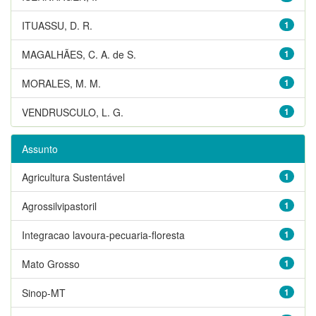
ITUASSU, D. R.
1
MAGALHÃES, C. A. de S.
1
MORALES, M. M.
1
VENDRUSCULO, L. G.
1
Assunto
Agricultura Sustentável
1
Agrossilvipastoril
1
Integracao lavoura-pecuaria-floresta
1
Mato Grosso
1
Sinop-MT
1