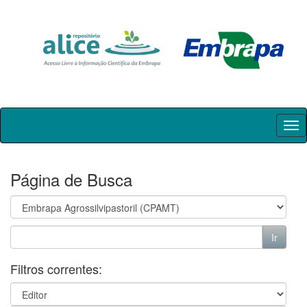
Skip
navigation
Página de Busca
Filtros correntes: