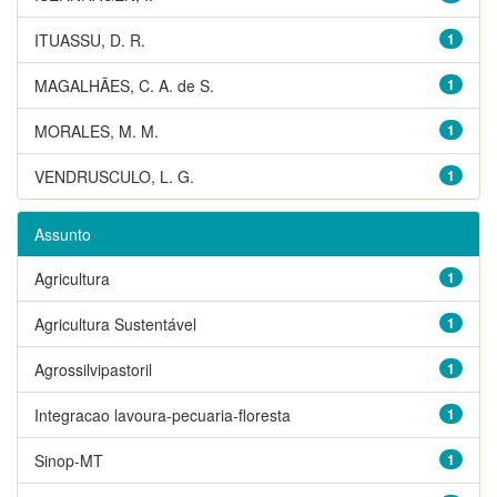
ITUASSU, D. R.
1
MAGALHÃES, C. A. de S.
1
MORALES, M. M.
1
VENDRUSCULO, L. G.
1
Assunto
Agricultura
1
Agricultura Sustentável
1
Agrossilvipastoril
1
Integracao lavoura-pecuaria-floresta
1
Sinop-MT
1