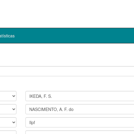
atísticas