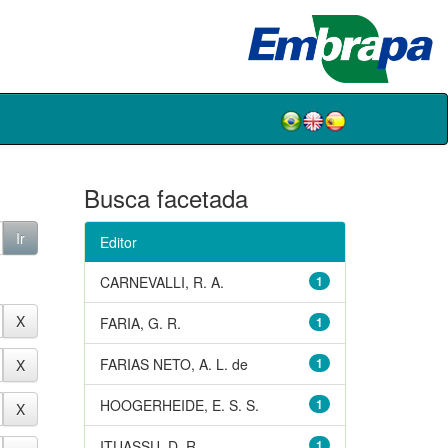
Busca facetada
Editor
CARNEVALLI, R. A.
1
FARIA, G. R.
1
FARIAS NETO, A. L. de
1
HOOGERHEIDE, E. S. S.
1
ITUASSU, D. R.
1