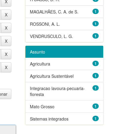
MAGALHÃES, C. A. de S.
1
ROSSONI, A. L.
1
VENDRUSCULO, L. G.
1
Assunto
Agricultura
1
Agricultura Sustentável
1
Integracao lavoura-pecuaria-
1
floresta
Mato Grosso
1
Sistemas integrados
1