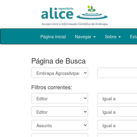
Skip
Página inicial
Navegar
Sobre
Est
navigation
Página de Busca
Filtros correntes: