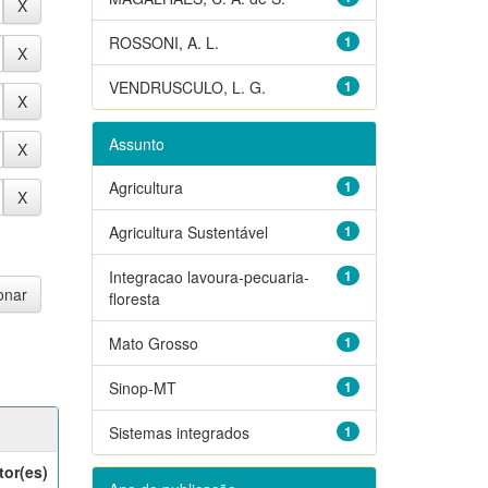
ROSSONI, A. L.
1
VENDRUSCULO, L. G.
1
Assunto
Agricultura
1
Agricultura Sustentável
1
Integracao lavoura-pecuaria-
1
floresta
Mato Grosso
1
Sinop-MT
1
Sistemas integrados
1
tor(es)