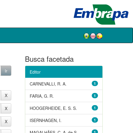
Busca facetada
Editor
CARNEVALLI, R. A.
1
FARIA, G. R.
1
HOOGERHEIDE, E. S. S.
1
ISERNHAGEN, I.
1
MAGALHÃES, C. A. de S.
1