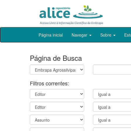
Skip
Página inicial
Navegar
Sobre
Est
navigation
Página de Busca
Filtros correntes: