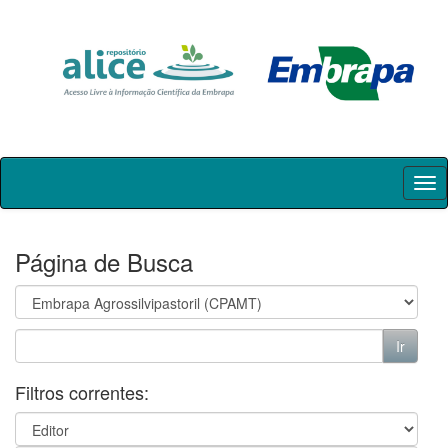
Skip
navigation
Página de Busca
Filtros correntes: