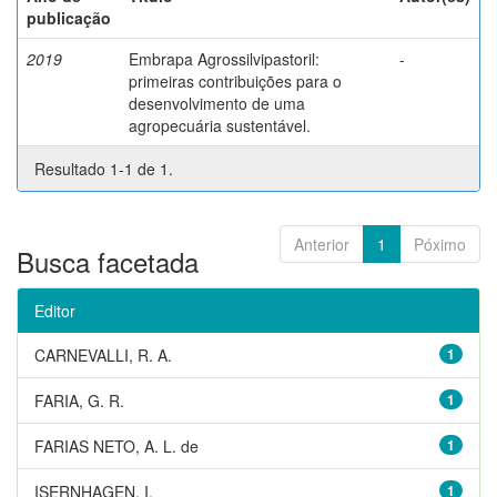
publicação
2019
Embrapa Agrossilvipastoril:
-
primeiras contribuições para o
desenvolvimento de uma
agropecuária sustentável.
Resultado 1-1 de 1.
Anterior
1
Póximo
Busca facetada
Editor
CARNEVALLI, R. A.
1
FARIA, G. R.
1
FARIAS NETO, A. L. de
1
ISERNHAGEN, I.
1