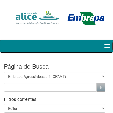
Skip
navigation
Página de Busca
Filtros correntes: