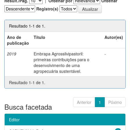
Result./Pág.
|
Ordenar por
Ordenar
Registro(s)
Resultado 1-1 de 1.
Ano de
Título
Autor(es)
publicação
2019
Embrapa Agrossilvipastoril:
-
primeiras contribuições para o
desenvolvimento de uma
agropecuária sustentável.
Resultado 1-1 de 1.
Anterior
1
Póximo
Busca facetada
Editor