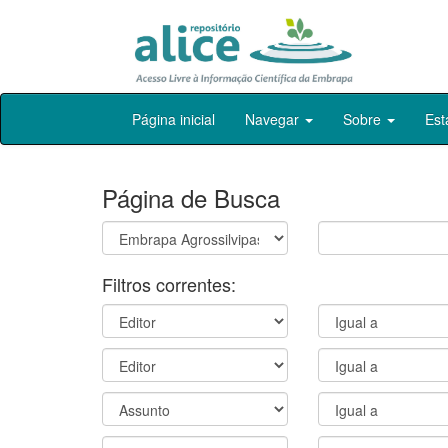
Skip
Página inicial
Navegar
Sobre
Est
navigation
Página de Busca
Filtros correntes: