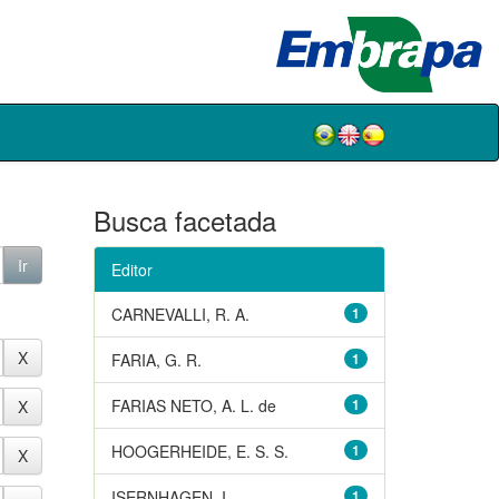
Busca facetada
Editor
CARNEVALLI, R. A.
1
FARIA, G. R.
1
FARIAS NETO, A. L. de
1
HOOGERHEIDE, E. S. S.
1
ISERNHAGEN, I.
1