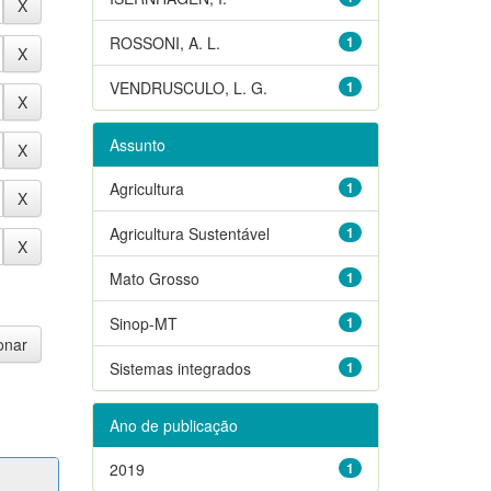
ROSSONI, A. L.
1
VENDRUSCULO, L. G.
1
Assunto
Agricultura
1
Agricultura Sustentável
1
Mato Grosso
1
Sinop-MT
1
Sistemas integrados
1
Ano de publicação
2019
1