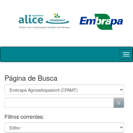
Skip
navigation
Página de Busca
Filtros correntes: