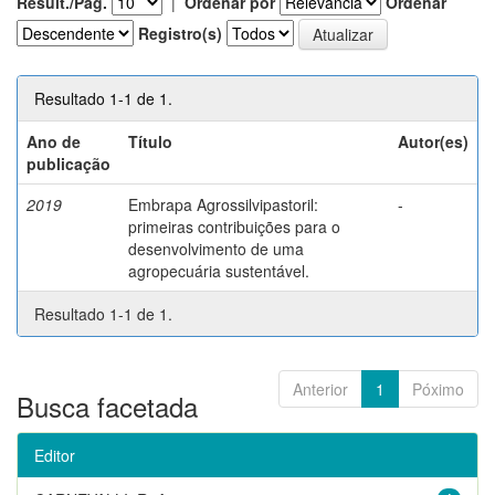
Result./Pág.
|
Ordenar por
Ordenar
Registro(s)
Resultado 1-1 de 1.
Ano de
Título
Autor(es)
publicação
2019
Embrapa Agrossilvipastoril:
-
primeiras contribuições para o
desenvolvimento de uma
agropecuária sustentável.
Resultado 1-1 de 1.
Anterior
1
Póximo
Busca facetada
Editor