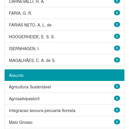
CARNEVALLI, R. A.
1
FARIA, G. R.
1
FARIAS NETO, A. L. de
1
HOOGERHEIDE, E. S. S.
1
ISERNHAGEN, I.
1
MAGALHÃES, C. A. de S.
1
Assunto
Agricultura Sustentável
1
Agrossilvipastoril
1
Integracao lavoura-pecuaria-floresta
1
Mato Grosso
1