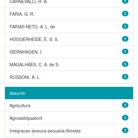
CARNEVALLI, R. A.
1
FARIA, G. R.
1
FARIAS NETO, A. L. de
1
HOOGERHEIDE, E. S. S.
1
ISERNHAGEN, I.
1
MAGALHÃES, C. A. de S.
1
ROSSONI, A. L.
1
Assunto
Agricultura
1
Agrossilvipastoril
1
Integracao lavoura-pecuaria-floresta
1