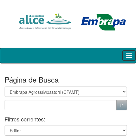
Skip
navigation
Página de Busca
Filtros correntes: