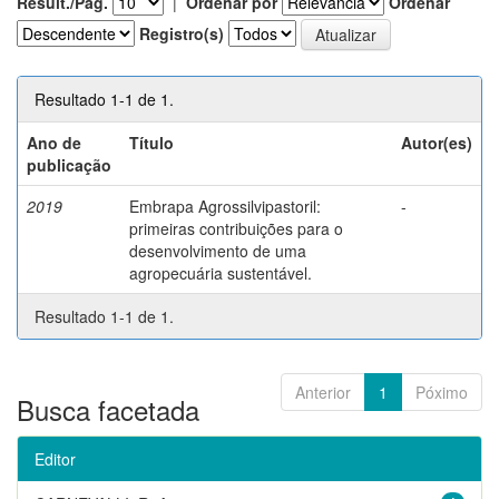
Result./Pág.
|
Ordenar por
Ordenar
Registro(s)
Resultado 1-1 de 1.
Ano de
Título
Autor(es)
publicação
2019
Embrapa Agrossilvipastoril:
-
primeiras contribuições para o
desenvolvimento de uma
agropecuária sustentável.
Resultado 1-1 de 1.
Anterior
1
Póximo
Busca facetada
Editor