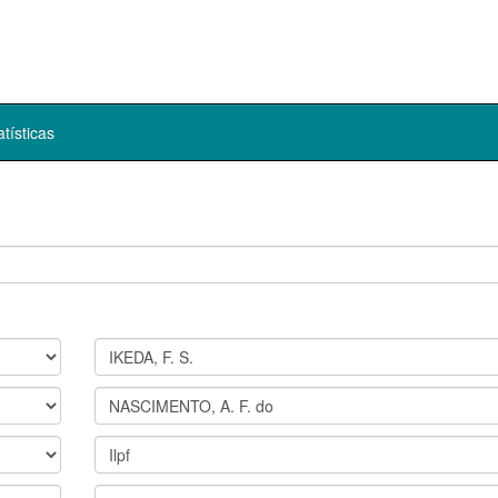
atísticas