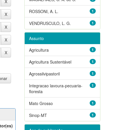
ROSSONI, A. L.
1
VENDRUSCULO, L. G.
1
Assunto
Agricultura
1
Agricultura Sustentável
1
Agrossilvipastoril
1
Integracao lavoura-pecuaria-
1
floresta
Mato Grosso
1
Sinop-MT
1
tor(es)