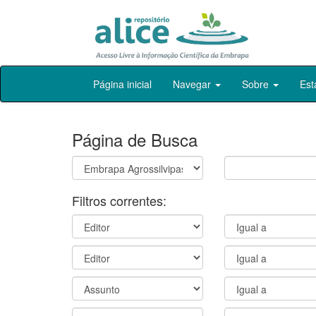
Skip
Página inicial
Navegar
Sobre
Est
navigation
Página de Busca
Filtros correntes: