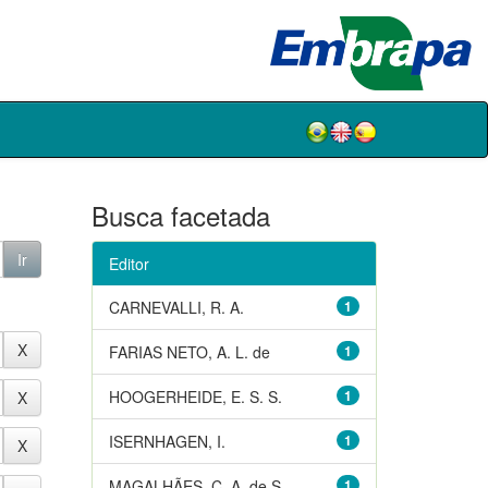
Busca facetada
Editor
CARNEVALLI, R. A.
1
FARIAS NETO, A. L. de
1
HOOGERHEIDE, E. S. S.
1
ISERNHAGEN, I.
1
MAGALHÃES, C. A. de S.
1