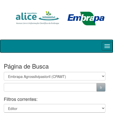
Skip
navigation
Página de Busca
Filtros correntes: