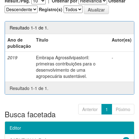
Result./Pág.
|
Ordenar por
Ordenar
Registro(s)
Resultado 1-1 de 1.
Ano de
Título
Autor(es)
publicação
2019
Embrapa Agrossilvipastoril:
-
primeiras contribuições para o
desenvolvimento de uma
agropecuária sustentável.
Resultado 1-1 de 1.
Anterior
1
Póximo
Busca facetada
Editor