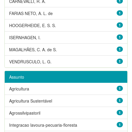
CARNEVALLI, R. A.
1
FARIAS NETO, A. L. de
1
HOOGERHEIDE, E. S. S.
1
ISERNHAGEN, I.
1
MAGALHÃES, C. A. de S.
1
VENDRUSCULO, L. G.
1
Assunto
Agricultura
1
Agricultura Sustentável
1
Agrossilvipastoril
1
Integracao lavoura-pecuaria-floresta
1