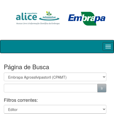
Skip
navigation
Página de Busca
Filtros correntes: