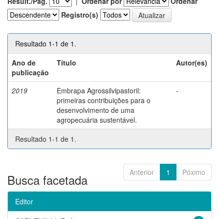
Result./Pág.
|
Ordenar por
Ordenar
Registro(s)
Resultado 1-1 de 1.
Ano de
Título
Autor(es)
publicação
2019
Embrapa Agrossilvipastoril:
-
primeiras contribuições para o
desenvolvimento de uma
agropecuária sustentável.
Resultado 1-1 de 1.
Anterior
1
Póximo
Busca facetada
Editor