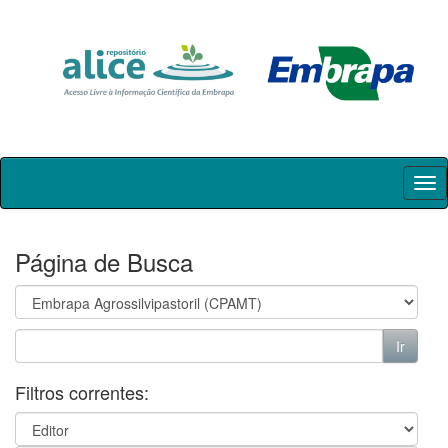
Skip
navigation
Página de Busca
Filtros correntes: