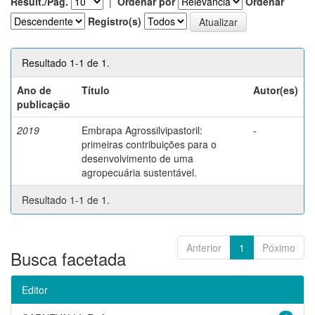
Result./Pág.
|
Ordenar por
Ordenar
Registro(s)
Resultado 1-1 de 1.
Ano de
Título
Autor(es)
publicação
2019
Embrapa Agrossilvipastoril:
-
primeiras contribuições para o
desenvolvimento de uma
agropecuária sustentável.
Resultado 1-1 de 1.
Anterior
1
Póximo
Busca facetada
Editor