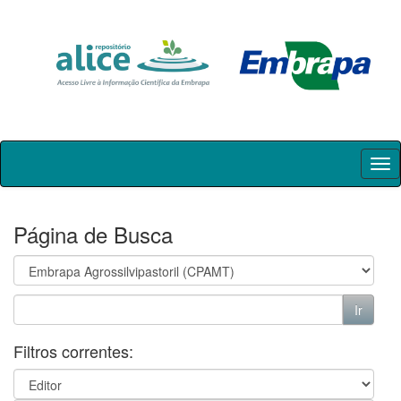
Skip
navigation
Página de Busca
Filtros correntes: