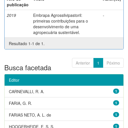
publicação
2019
Embrapa Agrossilvipastoril:
-
primeiras contribuições para o
desenvolvimento de uma
agropecuária sustentável.
Resultado 1-1 de 1.
Anterior
1
Póximo
Busca facetada
Editor
CARNEVALLI, R. A.
1
FARIA, G. R.
1
FARIAS NETO, A. L. de
1
HOOGERHEIDE, E. S. S.
1