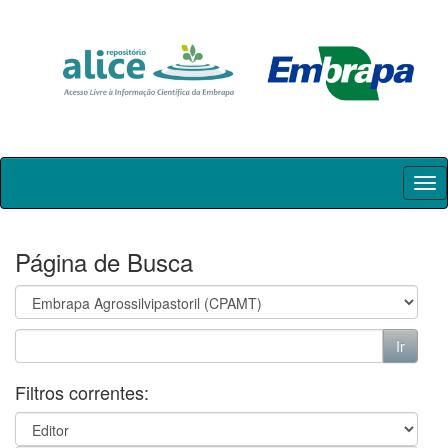
Skip
navigation
Página de Busca
Filtros correntes: