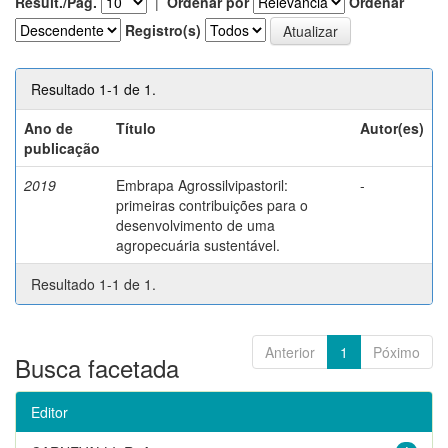
Result./Pág.
|
Ordenar por
Ordenar
Registro(s)
Resultado 1-1 de 1.
Ano de
Título
Autor(es)
publicação
2019
Embrapa Agrossilvipastoril:
-
primeiras contribuições para o
desenvolvimento de uma
agropecuária sustentável.
Resultado 1-1 de 1.
Anterior
1
Póximo
Busca facetada
Editor