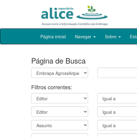
Skip
Página inicial
Navegar
Sobre
Est
navigation
Página de Busca
Filtros correntes: