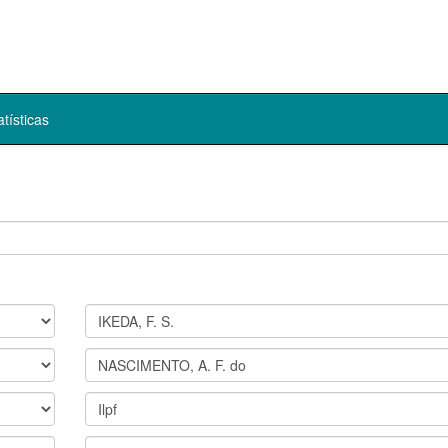
atísticas