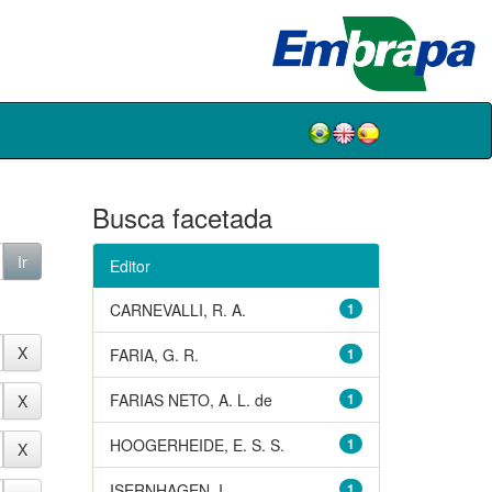
Busca facetada
Editor
CARNEVALLI, R. A.
1
FARIA, G. R.
1
FARIAS NETO, A. L. de
1
HOOGERHEIDE, E. S. S.
1
ISERNHAGEN, I.
1