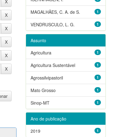
MAGALHÃES, C. A. de S.
1
VENDRUSCULO, L. G.
1
Assunto
Agricultura
1
Agricultura Sustentável
1
Agrossilvipastoril
1
Mato Grosso
1
Sinop-MT
1
Ano de publicação
2019
1