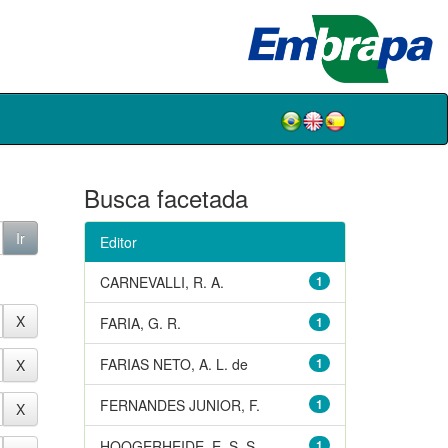
Busca facetada
Editor
CARNEVALLI, R. A.
1
FARIA, G. R.
1
FARIAS NETO, A. L. de
1
FERNANDES JUNIOR, F.
1
HOOGERHEIDE, E. S. S.
1