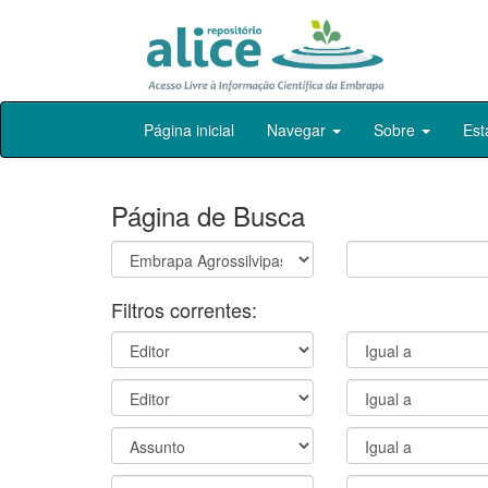
Skip
Página inicial
Navegar
Sobre
Est
navigation
Página de Busca
Filtros correntes: