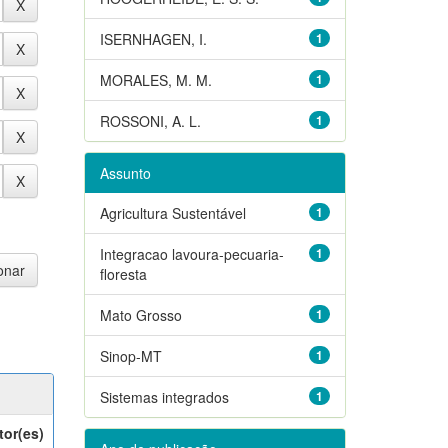
ISERNHAGEN, I.
1
MORALES, M. M.
1
ROSSONI, A. L.
1
Assunto
Agricultura Sustentável
1
Integracao lavoura-pecuaria-
1
floresta
Mato Grosso
1
Sinop-MT
1
Sistemas integrados
1
tor(es)