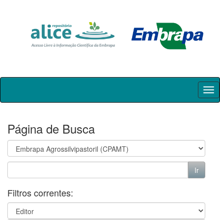
Skip
navigation
Página de Busca
Filtros correntes: