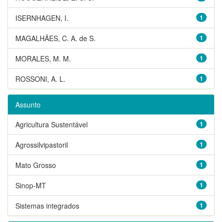
ISERNHAGEN, I.
1
MAGALHÃES, C. A. de S.
1
MORALES, M. M.
1
ROSSONI, A. L.
1
Assunto
Agricultura Sustentável
1
Agrossilvipastoril
1
Mato Grosso
1
Sinop-MT
1
Sistemas integrados
1