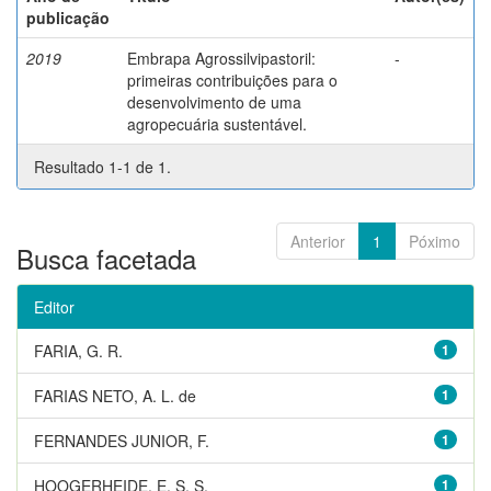
publicação
2019
Embrapa Agrossilvipastoril:
-
primeiras contribuições para o
desenvolvimento de uma
agropecuária sustentável.
Resultado 1-1 de 1.
Anterior
1
Póximo
Busca facetada
Editor
FARIA, G. R.
1
FARIAS NETO, A. L. de
1
FERNANDES JUNIOR, F.
1
HOOGERHEIDE, E. S. S.
1