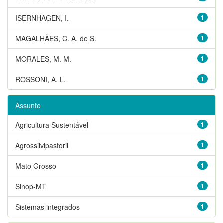
ISERNHAGEN, I.
1
MAGALHÃES, C. A. de S.
1
MORALES, M. M.
1
ROSSONI, A. L.
1
Assunto
Agricultura Sustentável
1
Agrossilvipastoril
1
Mato Grosso
1
Sinop-MT
1
Sistemas integrados
1