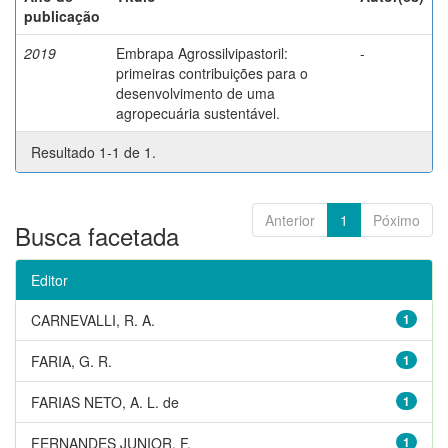
publicação
2019
Embrapa Agrossilvipastoril:
-
primeiras contribuições para o
desenvolvimento de uma
agropecuária sustentável.
Resultado 1-1 de 1.
Anterior
1
Póximo
Busca facetada
Editor
CARNEVALLI, R. A.
1
FARIA, G. R.
1
FARIAS NETO, A. L. de
1
FERNANDES JUNIOR, F.
1