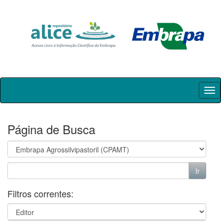
Skip
navigation
Página de Busca
Filtros correntes: