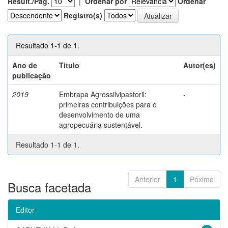
Result./Pág.
|
Ordenar por
Ordenar
Registro(s)
Resultado 1-1 de 1.
Ano de
Título
Autor(es)
publicação
2019
Embrapa Agrossilvipastoril:
-
primeiras contribuições para o
desenvolvimento de uma
agropecuária sustentável.
Resultado 1-1 de 1.
Anterior
1
Póximo
Busca facetada
Editor