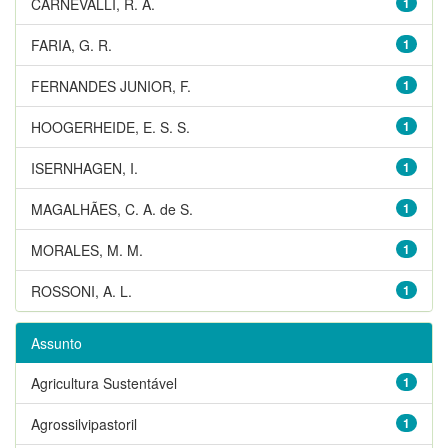
CARNEVALLI, R. A.
1
FARIA, G. R.
1
FERNANDES JUNIOR, F.
1
HOOGERHEIDE, E. S. S.
1
ISERNHAGEN, I.
1
MAGALHÃES, C. A. de S.
1
MORALES, M. M.
1
ROSSONI, A. L.
1
Assunto
Agricultura Sustentável
1
Agrossilvipastoril
1