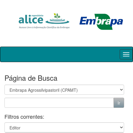
Skip
navigation
Página de Busca
Filtros correntes: