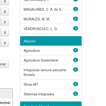
MAGALHÃES, C. A. de S.
1
MORALES, M. M.
1
VENDRUSCULO, L. G.
1
Assunto
Agricultura
1
Agricultura Sustentável
1
Integracao lavoura-pecuaria-
1
floresta
Sinop-MT
1
Sistemas integrados
1
tor(es)