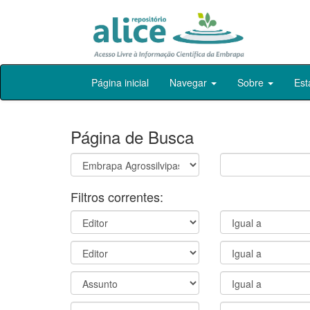
Skip
Página inicial
Navegar
Sobre
Est
navigation
Página de Busca
Filtros correntes: