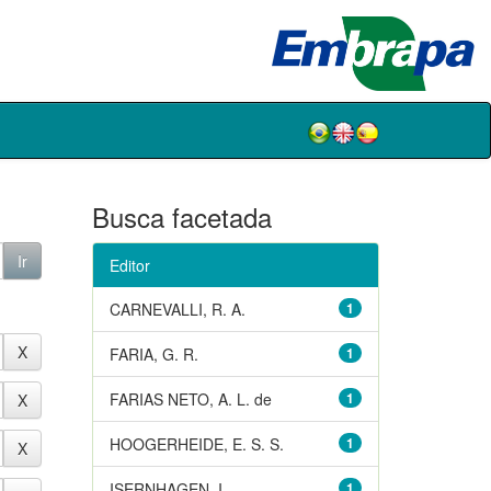
Busca facetada
Editor
CARNEVALLI, R. A.
1
FARIA, G. R.
1
FARIAS NETO, A. L. de
1
HOOGERHEIDE, E. S. S.
1
ISERNHAGEN, I.
1