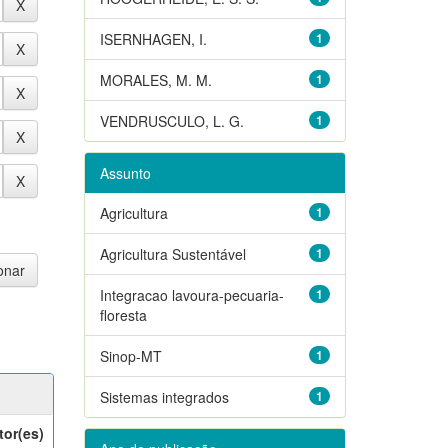
ISERNHAGEN, I.
1
MORALES, M. M.
1
VENDRUSCULO, L. G.
1
Assunto
Agricultura
1
Agricultura Sustentável
1
Integracao lavoura-pecuaria-
1
floresta
Sinop-MT
1
Sistemas integrados
1
tor(es)