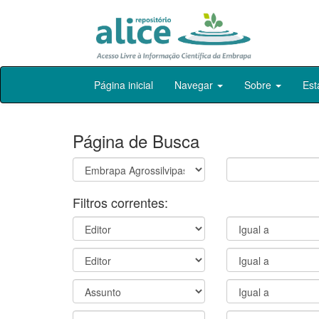
Skip
Página inicial
Navegar
Sobre
Est
navigation
Página de Busca
Filtros correntes: