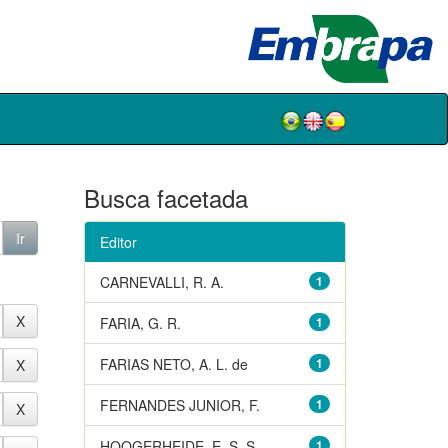
Busca facetada
Editor
CARNEVALLI, R. A.
1
FARIA, G. R.
1
FARIAS NETO, A. L. de
1
FERNANDES JUNIOR, F.
1
HOOGERHEIDE, E. S. S.
1