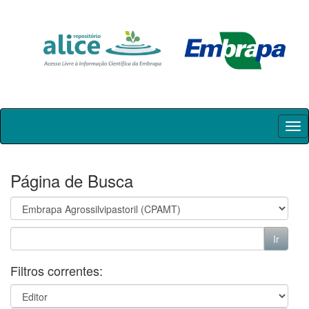
Skip
navigation
Página de Busca
Filtros correntes: