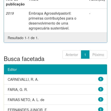
publicação
2019
Embrapa Agrossilvipastoril:
-
primeiras contribuições para o
desenvolvimento de uma
agropecuária sustentável.
Resultado 1-1 de 1.
Anterior
1
Póximo
Busca facetada
Editor
CARNEVALLI, R. A.
1
FARIA, G. R.
1
FARIAS NETO, A. L. de
1
FERNANDES JUNIOR, F.
1