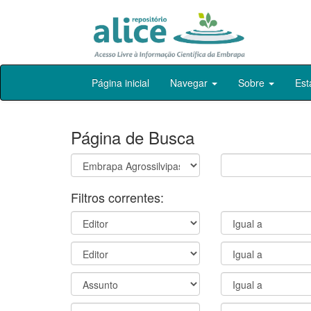
Skip
Página inicial
Navegar
Sobre
Est
navigation
Página de Busca
Filtros correntes: