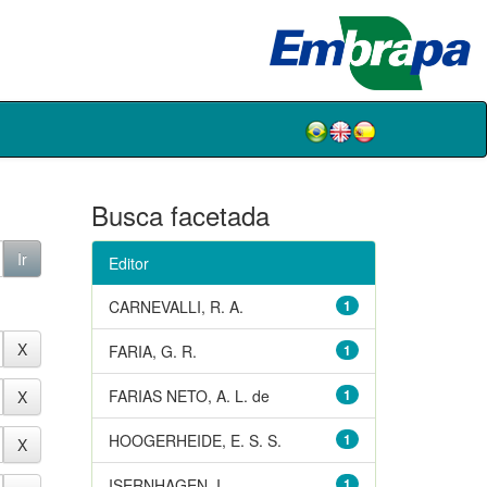
Busca facetada
Editor
CARNEVALLI, R. A.
1
FARIA, G. R.
1
FARIAS NETO, A. L. de
1
HOOGERHEIDE, E. S. S.
1
ISERNHAGEN, I.
1