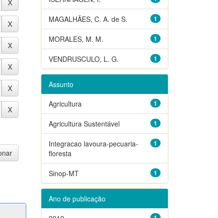
MAGALHÃES, C. A. de S.
1
MORALES, M. M.
1
VENDRUSCULO, L. G.
1
Assunto
Agricultura
1
Agricultura Sustentável
1
Integracao lavoura-pecuaria-
1
floresta
Sinop-MT
1
Ano de publicação
2019
1