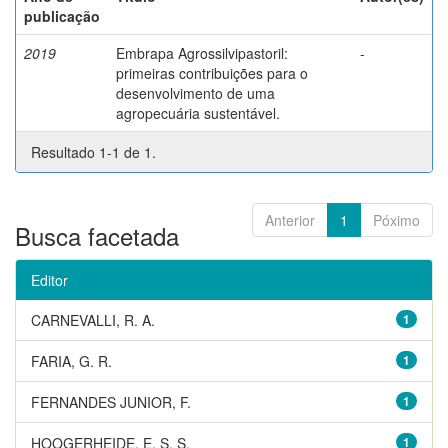
publicação
2019
Embrapa Agrossilvipastoril:
-
primeiras contribuições para o
desenvolvimento de uma
agropecuária sustentável.
Resultado 1-1 de 1.
Anterior
1
Póximo
Busca facetada
Editor
CARNEVALLI, R. A.
1
FARIA, G. R.
1
FERNANDES JUNIOR, F.
1
HOOGERHEIDE, E. S. S.
1