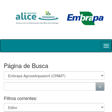
Skip
navigation
Página de Busca
Filtros correntes: