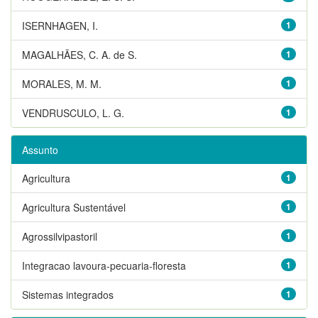
ISERNHAGEN, I.
1
MAGALHÃES, C. A. de S.
1
MORALES, M. M.
1
VENDRUSCULO, L. G.
1
Assunto
Agricultura
1
Agricultura Sustentável
1
Agrossilvipastoril
1
Integracao lavoura-pecuaria-floresta
1
Sistemas integrados
1