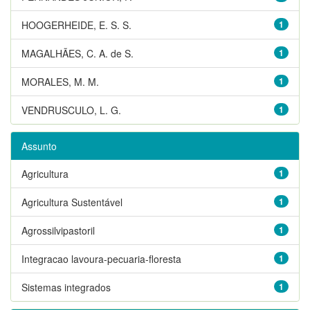
HOOGERHEIDE, E. S. S.
1
MAGALHÃES, C. A. de S.
1
MORALES, M. M.
1
VENDRUSCULO, L. G.
1
Assunto
Agricultura
1
Agricultura Sustentável
1
Agrossilvipastoril
1
Integracao lavoura-pecuaria-floresta
1
Sistemas integrados
1