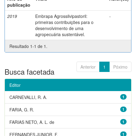
publicação
2019
Embrapa Agrossilvipastoril:
-
primeiras contribuições para o
desenvolvimento de uma
agropecuária sustentável.
Resultado 1-1 de 1.
Anterior
1
Póximo
Busca facetada
Editor
CARNEVALLI, R. A.
1
FARIA, G. R.
1
FARIAS NETO, A. L. de
1
FERNANDES JUNIOR, F.
1