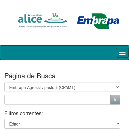
Skip
navigation
Página de Busca
Filtros correntes: