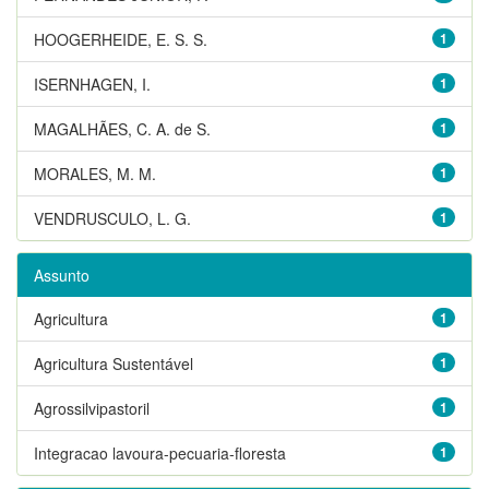
HOOGERHEIDE, E. S. S.
1
ISERNHAGEN, I.
1
MAGALHÃES, C. A. de S.
1
MORALES, M. M.
1
VENDRUSCULO, L. G.
1
Assunto
Agricultura
1
Agricultura Sustentável
1
Agrossilvipastoril
1
Integracao lavoura-pecuaria-floresta
1