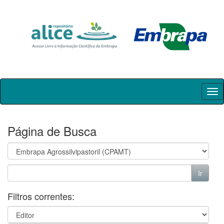
Skip
navigation
Página de Busca
Filtros correntes: