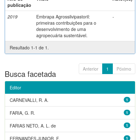
publicação
2019
Embrapa Agrossilvipastoril:
-
primeiras contribuições para o
desenvolvimento de uma
agropecuária sustentável.
Resultado 1-1 de 1.
Anterior
1
Póximo
Busca facetada
Editor
CARNEVALLI, R. A.
1
FARIA, G. R.
1
FARIAS NETO, A. L. de
1
FERNANDES JUNIOR, F.
1