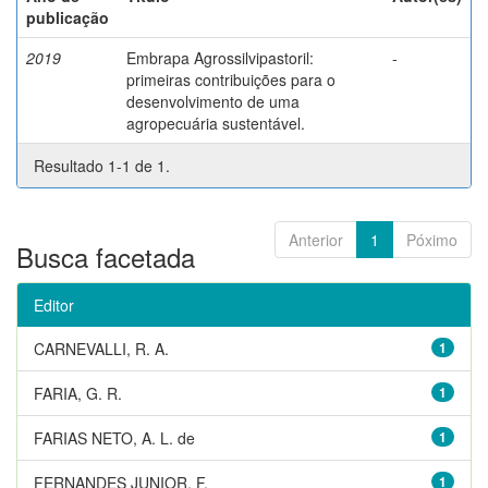
publicação
2019
Embrapa Agrossilvipastoril:
-
primeiras contribuições para o
desenvolvimento de uma
agropecuária sustentável.
Resultado 1-1 de 1.
Anterior
1
Póximo
Busca facetada
Editor
CARNEVALLI, R. A.
1
FARIA, G. R.
1
FARIAS NETO, A. L. de
1
FERNANDES JUNIOR, F.
1