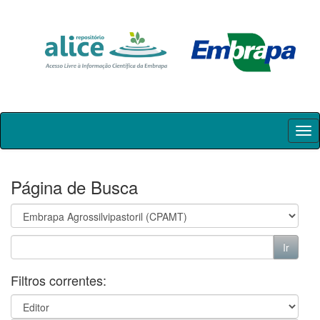
Skip
navigation
Página de Busca
Filtros correntes: