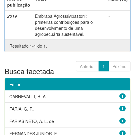
publicação
2019
Embrapa Agrossilvipastoril:
-
primeiras contribuições para o
desenvolvimento de uma
agropecuária sustentável.
Resultado 1-1 de 1.
Anterior
1
Póximo
Busca facetada
Editor
CARNEVALLI, R. A.
1
FARIA, G. R.
1
FARIAS NETO, A. L. de
1
FERNANDES JUNIOR, F.
1