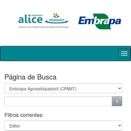
Skip
navigation
Página de Busca
Filtros correntes: