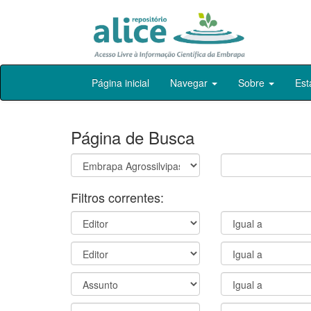
Skip
Página inicial
Navegar
Sobre
Est
navigation
Página de Busca
Filtros correntes: