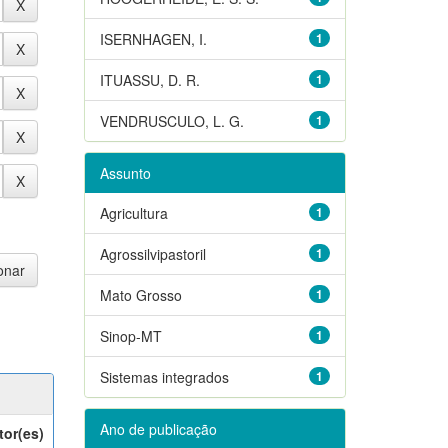
ISERNHAGEN, I.
1
ITUASSU, D. R.
1
VENDRUSCULO, L. G.
1
Assunto
Agricultura
1
Agrossilvipastoril
1
Mato Grosso
1
Sinop-MT
1
Sistemas integrados
1
Ano de publicação
tor(es)