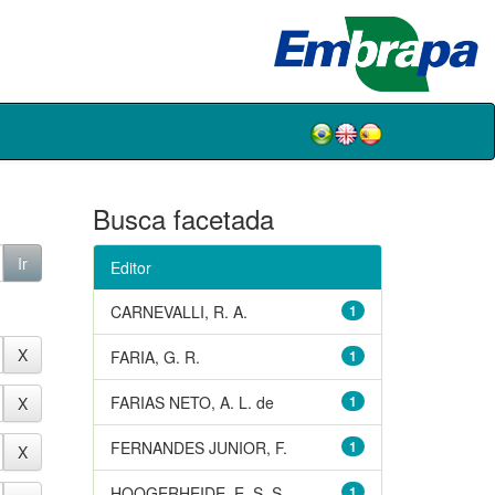
Busca facetada
Editor
CARNEVALLI, R. A.
1
FARIA, G. R.
1
FARIAS NETO, A. L. de
1
FERNANDES JUNIOR, F.
1
HOOGERHEIDE, E. S. S.
1