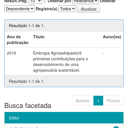
Result./Pág.
|
Ordenar por
Ordenar
Registro(s)
Resultado 1-1 de 1.
Ano de
Título
Autor(es)
publicação
2019
Embrapa Agrossilvipastoril:
-
primeiras contribuições para o
desenvolvimento de uma
agropecuária sustentável.
Resultado 1-1 de 1.
Anterior
1
Póximo
Busca facetada
Editor