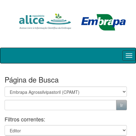
Skip
navigation
Página de Busca
Filtros correntes: