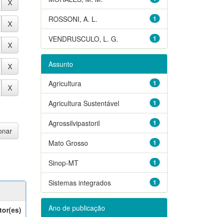
ROSSONI, A. L.
1
VENDRUSCULO, L. G.
1
Assunto
Agricultura
1
Agricultura Sustentável
1
Agrossilvipastoril
1
Mato Grosso
1
Sinop-MT
1
Sistemas integrados
1
Ano de publicação
tor(es)