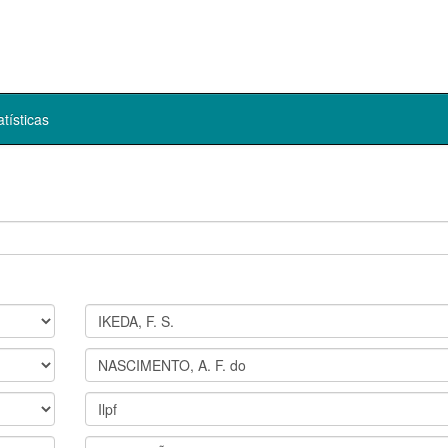
atísticas