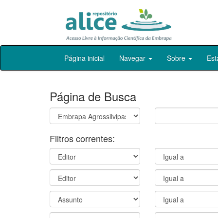
Skip
Página inicial
Navegar
Sobre
Est
navigation
Página de Busca
Filtros correntes: