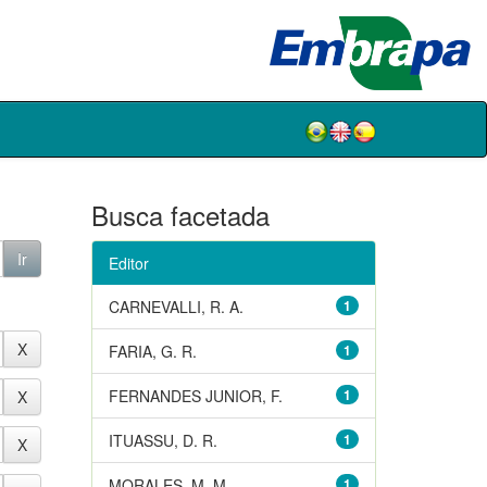
Busca facetada
Editor
CARNEVALLI, R. A.
1
FARIA, G. R.
1
FERNANDES JUNIOR, F.
1
ITUASSU, D. R.
1
MORALES, M. M.
1