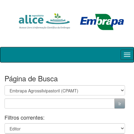
Skip
navigation
Página de Busca
Filtros correntes: