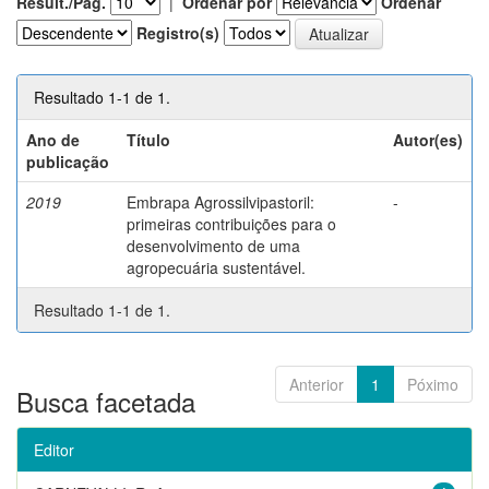
Result./Pág.
|
Ordenar por
Ordenar
Registro(s)
Resultado 1-1 de 1.
Ano de
Título
Autor(es)
publicação
2019
Embrapa Agrossilvipastoril:
-
primeiras contribuições para o
desenvolvimento de uma
agropecuária sustentável.
Resultado 1-1 de 1.
Anterior
1
Póximo
Busca facetada
Editor