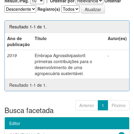
Result./Pág.
|
Ordenar por
Ordenar
Registro(s)
Resultado 1-1 de 1.
Ano de
Título
Autor(es)
publicação
2019
Embrapa Agrossilvipastoril:
-
primeiras contribuições para o
desenvolvimento de uma
agropecuária sustentável.
Resultado 1-1 de 1.
Anterior
1
Póximo
Busca facetada
Editor