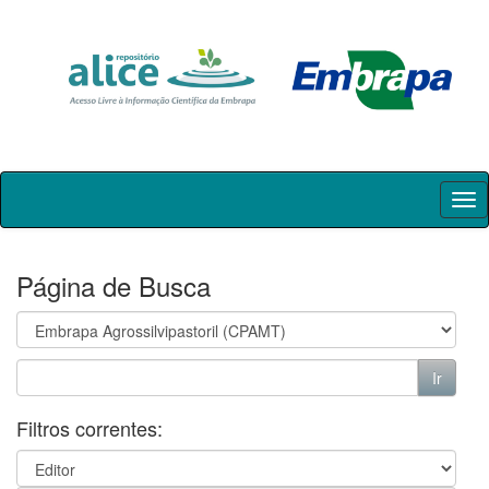
Skip
navigation
Página de Busca
Filtros correntes: