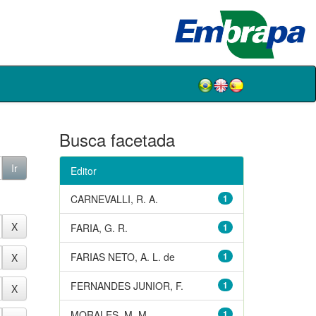
Busca facetada
Editor
CARNEVALLI, R. A.
1
FARIA, G. R.
1
FARIAS NETO, A. L. de
1
FERNANDES JUNIOR, F.
1
MORALES, M. M.
1