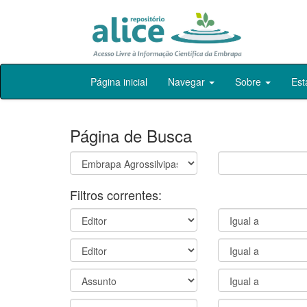
Skip
Página inicial
Navegar
Sobre
Est
navigation
Página de Busca
Filtros correntes: