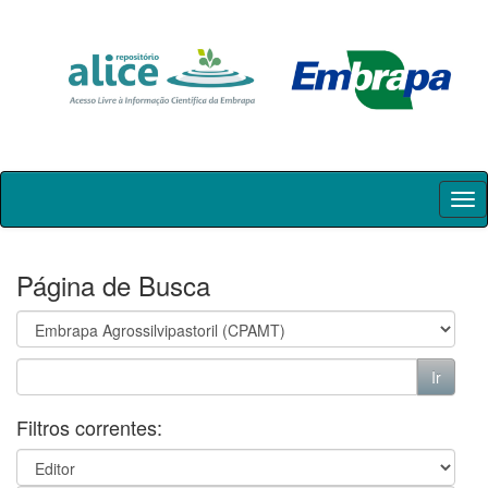
Skip
navigation
Página de Busca
Filtros correntes: