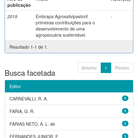
publicação
2019
Embrapa Agrossilvipastoril:
-
primeiras contribuições para o
desenvolvimento de uma
agropecuária sustentável.
Resultado 1-1 de 1.
Anterior
1
Póximo
Busca facetada
Editor
CARNEVALLI, R. A.
1
FARIA, G. R.
1
FARIAS NETO, A. L. de
1
FERNANDES JUNIOR, F.
1