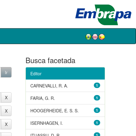
Busca facetada
Editor
CARNEVALLI, R. A.
1
FARIA, G. R.
1
HOOGERHEIDE, E. S. S.
1
ISERNHAGEN, I.
1
ITUASSU, D. R.
1