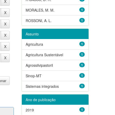
MORALES, M. M.
1
ROSSONI, A. L.
1
Assunto
Agricultura
1
Agricultura Sustentável
1
Agrossilvipastoril
1
Sinop-MT
1
Sistemas integrados
1
Ano de publicação
2019
1