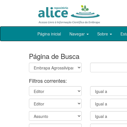
Skip
Página inicial
Navegar
Sobre
Est
navigation
Página de Busca
Filtros correntes: