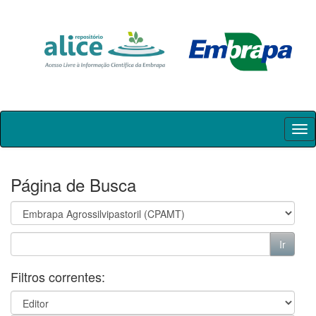
Skip
navigation
Página de Busca
Filtros correntes: