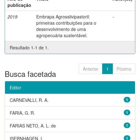
publicação
2019
Embrapa Agrossilvipastoril:
-
primeiras contribuições para o
desenvolvimento de uma
agropecuária sustentável.
Resultado 1-1 de 1.
Anterior
1
Póximo
Busca facetada
Editor
CARNEVALLI, R. A.
1
FARIA, G. R.
1
FARIAS NETO, A. L. de
1
ISERNHAGEN, I.
1