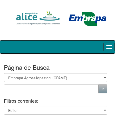
Skip
navigation
Página de Busca
Filtros correntes: