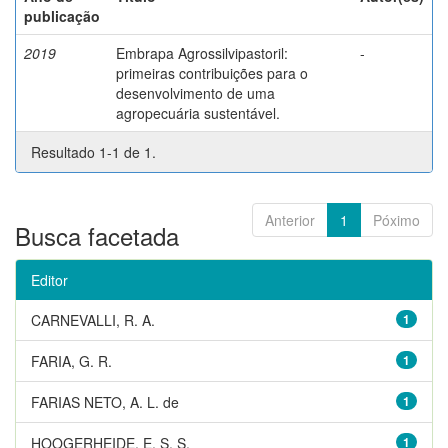
publicação
2019
Embrapa Agrossilvipastoril:
-
primeiras contribuições para o
desenvolvimento de uma
agropecuária sustentável.
Resultado 1-1 de 1.
Anterior
1
Póximo
Busca facetada
Editor
CARNEVALLI, R. A.
1
FARIA, G. R.
1
FARIAS NETO, A. L. de
1
HOOGERHEIDE, E. S. S.
1