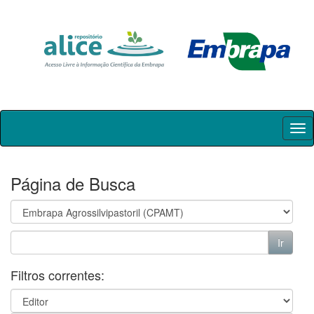
Skip
navigation
Página de Busca
Filtros correntes: