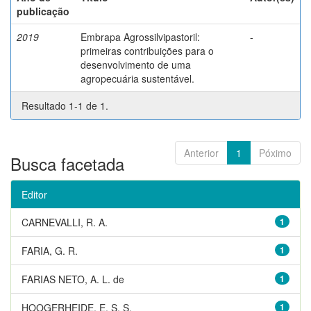
publicação
2019
Embrapa Agrossilvipastoril:
-
primeiras contribuições para o
desenvolvimento de uma
agropecuária sustentável.
Resultado 1-1 de 1.
Anterior
1
Póximo
Busca facetada
Editor
CARNEVALLI, R. A.
1
FARIA, G. R.
1
FARIAS NETO, A. L. de
1
HOOGERHEIDE, E. S. S.
1