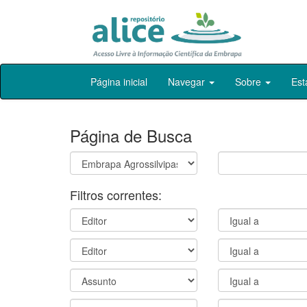
Skip
Página inicial
Navegar
Sobre
Est
navigation
Página de Busca
Filtros correntes: