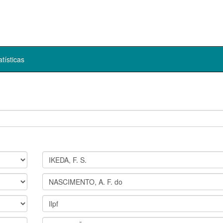
atísticas