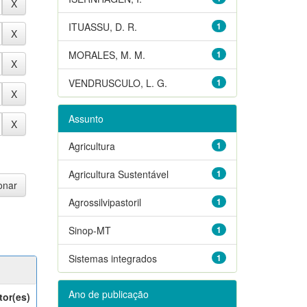
ITUASSU, D. R.
1
MORALES, M. M.
1
VENDRUSCULO, L. G.
1
Assunto
Agricultura
1
Agricultura Sustentável
1
Agrossilvipastoril
1
Sinop-MT
1
Sistemas integrados
1
Ano de publicação
tor(es)