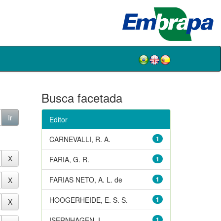
Busca facetada
Editor
CARNEVALLI, R. A.
1
FARIA, G. R.
1
FARIAS NETO, A. L. de
1
HOOGERHEIDE, E. S. S.
1
ISERNHAGEN, I.
1